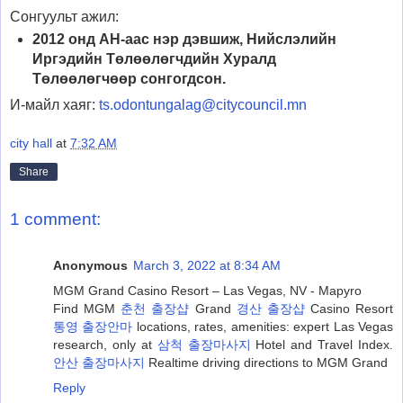
Сонгуульт ажил:
2012 онд АН-аас нэр дэвшиж, Нийслэлийн
Иргэдийн Төлөөлөгчдийн Хуралд
Төлөөлөгчөөр сонгогдсон.
И-майл хаяг:
ts.odontungalag@citycouncil.mn
city hall
at
7:32 AM
Share
1 comment:
Anonymous
March 3, 2022 at 8:34 AM
MGM Grand Casino Resort – Las Vegas, NV - Mapyro
Find MGM
춘천 출장샵
Grand
경산 출장샵
Casino Resort
통영 출장안마
locations, rates, amenities: expert Las Vegas
research, only at
삼척 출장마사지
Hotel and Travel Index.
안산 출장마사지
Realtime driving directions to MGM Grand
Reply